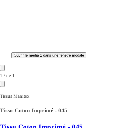
Ouvrir le média 1 dans une fenêtre modale
1
/
de
1
Tissus Manitex
Tissu Coton Imprimé - 045
Tissu Coton Imprimé - 045