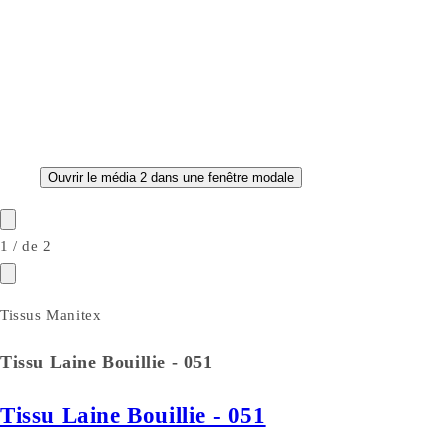
Ouvrir le média 2 dans une fenêtre modale
1
/
de
2
Tissus Manitex
Tissu Laine Bouillie - 051
Tissu Laine Bouillie - 051