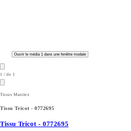
Ouvrir le média 1 dans une fenêtre modale
1
/
de
1
Tissus Manitex
Tissu Tricot - 0772695
Tissu Tricot - 0772695